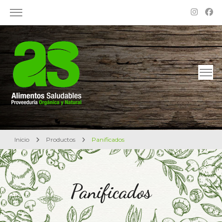
Alimentos Saludables – Dietética en Rosario
Proveeduría Orgánica y Natural
Inicio
Productos
Panificados
Panificados