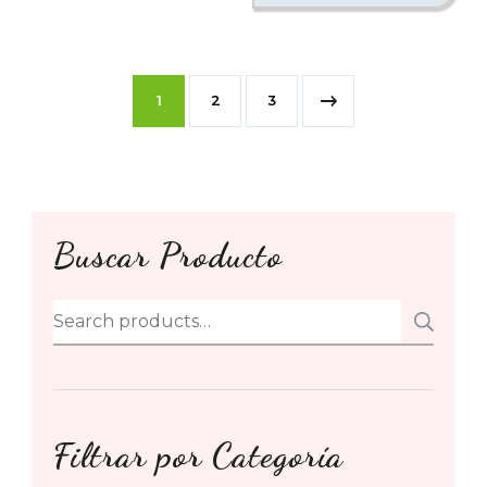
1
2
3
Buscar Producto
Search
SE
for:
Filtrar por Categoría