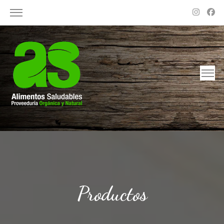
Alimentos Saludables – Dietética en Rosario
Proveeduría Orgánica y Natural
Productos