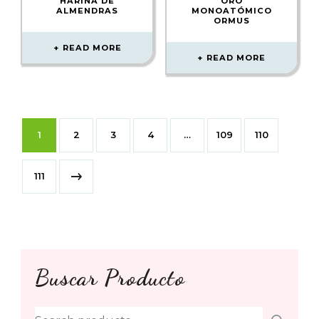
HARINA DE
ORO
ALMENDRAS
MONOATÓMICO
ORMUS
READ MORE
READ MORE
1
2
3
4
…
109
110
111
Buscar Producto
Search