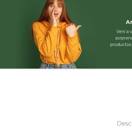
A
Vení a v
sorprend
productos
Desc