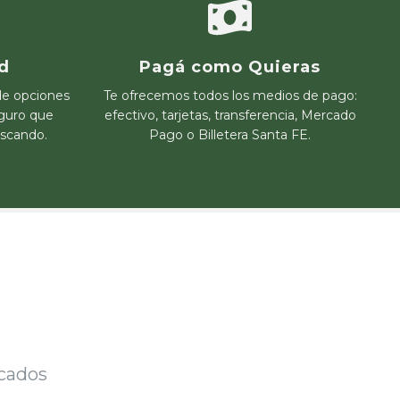
d
Pagá como Quieras
de opciones
Te ofrecemos todos los medios de pago:
eguro que
efectivo, tarjetas, transferencia, Mercado
uscando.
Pago o Billetera Santa FE.
cados