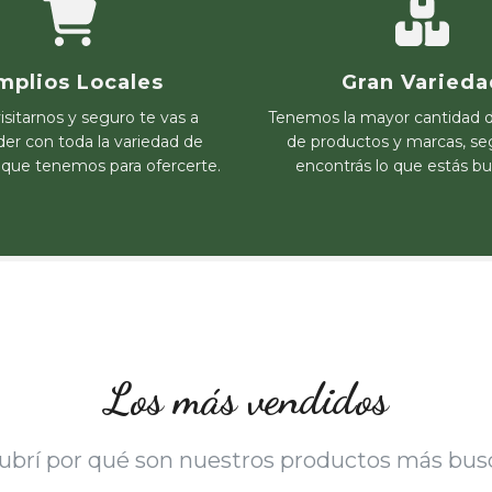
mplios Locales
Gran Varieda
isitarnos y seguro te vas a
Tenemos la mayor cantidad 
er con toda la variedad de
de productos y marcas, s
 que tenemos para ofercerte.
encontrás lo que estás b
Los más vendidos
ubrí por qué son nuestros productos más bus