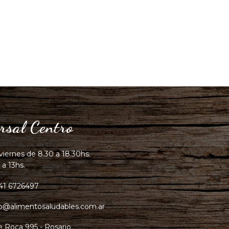
rsal Centro
viernes de 8.30 a 18.30hs.
 a 13hs.
41 6726497
fo@alimentosaludables.com.ar
e Roca 995 - Rosario