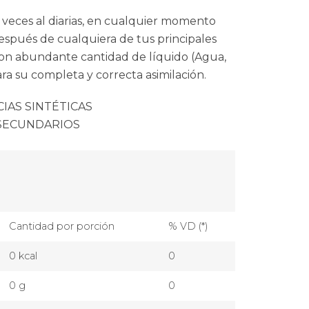
2 veces al diarias, en cualquier momento
espués de cualquiera de tus principales
on abundante cantidad de líquido (Agua,
para su completa y correcta asimilación.
IAS SINTÉTICAS
SECUNDARIOS
Cantidad por porción
% VD (*)
0 kcal
0
0 g
0