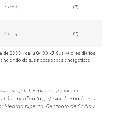
75 mg
(**)
75 mg
(**)
ta de 2000 kcal u 8400 kJ. Sus valores diarios
ndiendo de sus necesidades energéticas.
.
cerina vegetal, Espinaca (Spinacea
a L.), Espirulina (alga), Aloe barbadensis
abor Mentha piperita, Benzoato de Sodio y