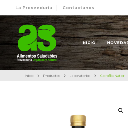
La Proveeduría
Contactanos
Alimentos Saludables – Dietética en Rosario
Proveeduría Orgánica y Natural
INICIO
NOVEDA
Inicio
Productos
Laboratorios
Clorofila Natier