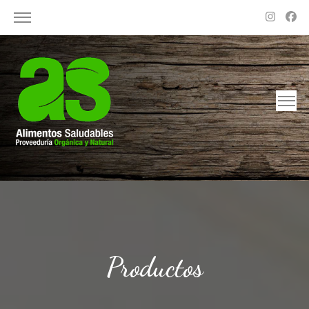
Alimentos Saludables – Dietética en Rosario
Proveeduría Orgánica y Natural
Productos