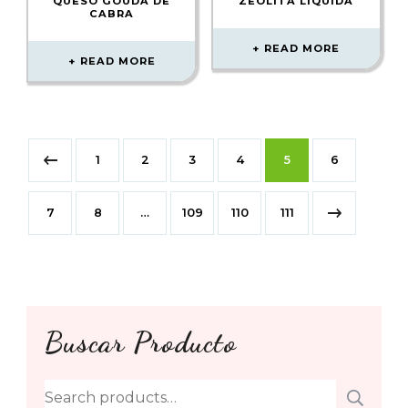
QUESO GOUDA DE
ZEOLITA LÍQUIDA
CABRA
READ MORE
READ MORE
1
2
3
4
5
6
7
8
…
109
110
111
Buscar Producto
Search
SE