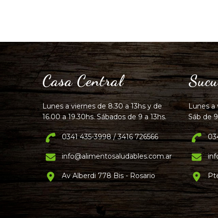
Casa Central
Sucu
Lunes a viernes de 8.30 a 13hs y de
Lunes a 
16.00 a 19.30hs. Sábados de 9 a 13hs.
Sáb de 9
0341 435-3998 / 3416 726566
03
info@alimentosaludables.com.ar
in
Av Alberdi 778 Bis - Rosario
Pt