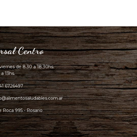
rsal Centro
viernes de 8.30 a 18.30hs.
 a 13hs.
41 6726497
fo@alimentosaludables.com.ar
e Roca 995 - Rosario