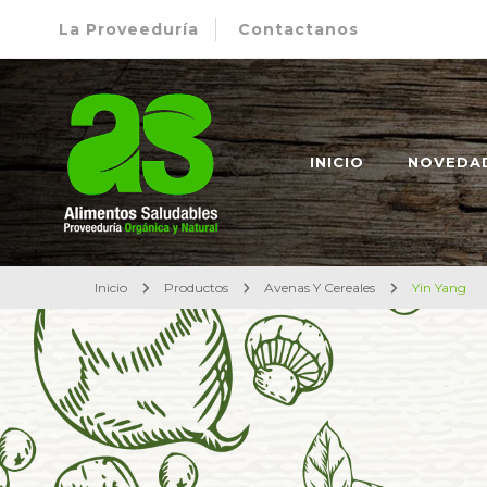
La Proveeduría
Contactanos
Alimentos Saludables – Dietética en Rosario
Proveeduría Orgánica y Natural
INICIO
NOVEDA
Inicio
Productos
Avenas Y Cereales
Yin Yang