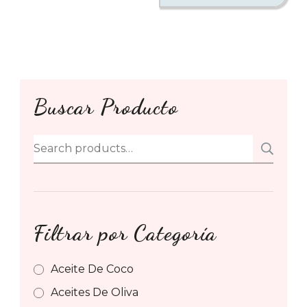
Buscar Producto
Search
SE
for:
Filtrar por Categoría
Aceite De Coco
Aceites De Oliva