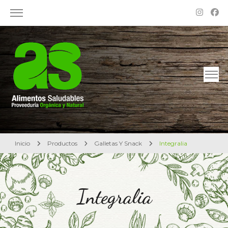
Alimentos Saludables – Dietética en Rosario
Proveeduría Orgánica y Natural
Inicio
Productos
Galletas Y Snack
Integralia
Integralia