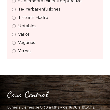
Suplemento mineral depurativo
Te- Yerbas-Infusiones
Tinturas Madre
Untables
Varios
Veganos
Yerbas
Casa Central
Lunes a viernes de 8.30 a 13hs y de 16.00 a 19.30hs.