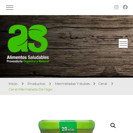
Alimentos Saludables – Dietética en Rosario
Proveeduría Orgánica y Natural
Inicio
Productos
Mermeladas Y dulces
Ceral
Ceral Mermelada De Higo