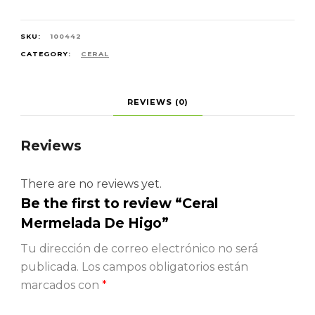
SKU:
100442
CATEGORY:
CERAL
REVIEWS (0)
Reviews
There are no reviews yet.
Be the first to review “Ceral
Mermelada De Higo”
Tu dirección de correo electrónico no será
publicada.
Los campos obligatorios están
marcados con
*