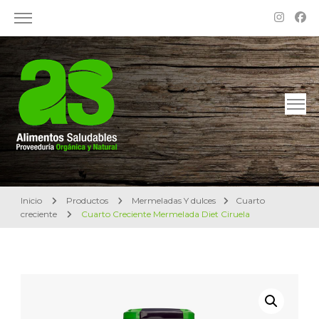
Alimentos Saludables – Dietética en Rosario
Proveeduría Orgánica y Natural
Inicio
Productos
Mermeladas Y dulces
Cuarto
creciente
Cuarto Creciente Mermelada Diet Ciruela