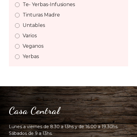
Te- Yerbas-Infusiones
Tinturas Madre
Untables
Varios
Veganos
Yerbas
Casa Central
Lunes a viernes de 8.30 a 13hs y de 16.00 a 19.30hs.
Sábados de 9 a 13hs.