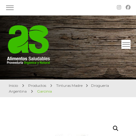
Alimentos Saludables – Dietética en Rosario
Proveeduría Orgánica y Natural
Inicio
Productos
Tinturas Madre
Droguería
Argentina
Garcinia