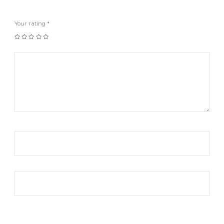
Your rating
*
1
2
3
4
5