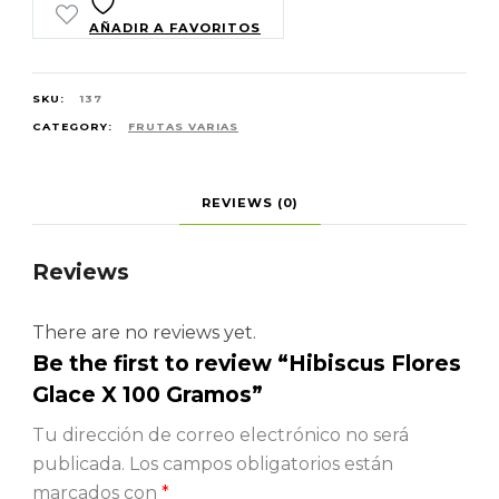
AÑADIR A FAVORITOS
SKU:
137
CATEGORY:
FRUTAS VARIAS
REVIEWS (0)
Reviews
There are no reviews yet.
Be the first to review “Hibiscus Flores
Glace X 100 Gramos”
Tu dirección de correo electrónico no será
publicada.
Los campos obligatorios están
marcados con
*