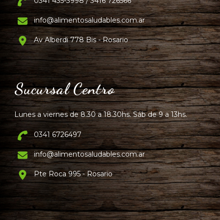
0341 435-3998 / 3416 726566
info@alimentosaludables.com.ar
Av Alberdi 778 Bis - Rosario
Sucursal Centro
Lunes a viernes de 8.30 a 18.30hs. Sáb de 9 a 13hs.
0341 6726497
info@alimentosaludables.com.ar
Pte Roca 995 - Rosario