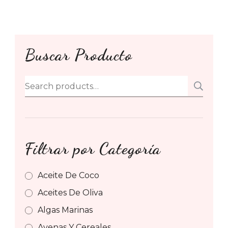
Buscar Producto
Search
SE
for:
Filtrar por Categoría
Aceite De Coco
Aceites De Oliva
Algas Marinas
Avenas Y Cereales