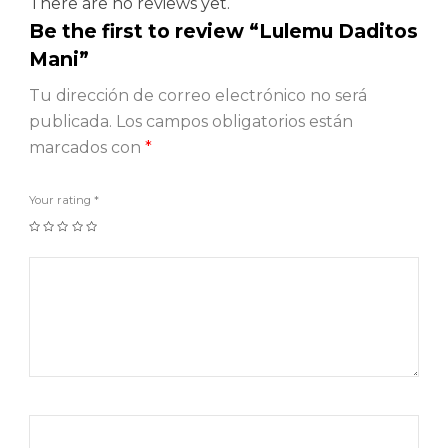
There are no reviews yet.
Be the first to review “Lulemu Daditos
Mani”
Tu dirección de correo electrónico no será
publicada.
Los campos obligatorios están
marcados con
*
Your rating
*
1
2
3
4
5