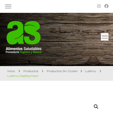
Alimentos Saludables – Dietética en Rosario
Proveeduría Orgánica y Natural
Inicio
Productos
Productos Sin Gluten
Lulemu
Lulemu Daditos Mani