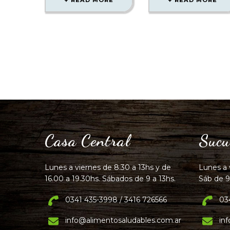
READ MORE
READ MORE
Casa Central
Sucu
Lunes a viernes de 8.30 a 13hs y de
Lunes a 
16.00 a 19.30hs. Sábados de 9 a 13hs.
Sáb de 9
0341 435-3998 / 3416 726566
03
info@alimentosaludables.com.ar
in