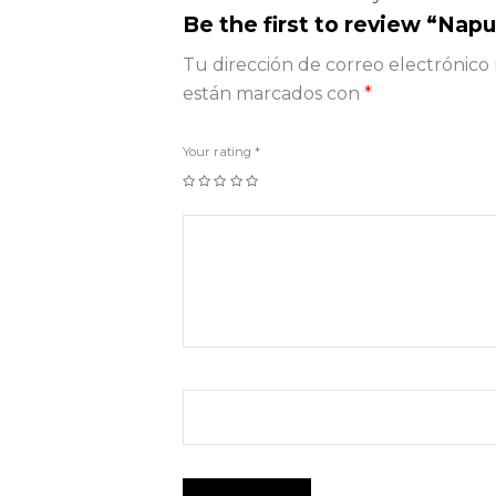
Be the first to review “Nap
Tu dirección de correo electrónico 
están marcados con
*
Your rating
*
1
2
3
4
5