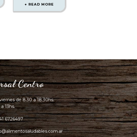
READ MORE
rsal Centro
viernes de 8.30 a 18.30hs.
 a 13hs.
41 6726497
fo@alimentosaludables.com.ar