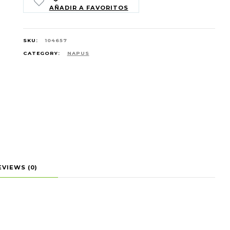
AÑADIR A FAVORITOS
SKU:
104657
CATEGORY:
NAPUS
EVIEWS (0)