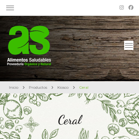
Alimentos Saludables – Dietética en Rosario
Proveeduría Orgánica y Natural
Inicio
Productos
Kiosco
Ceral
Ceral