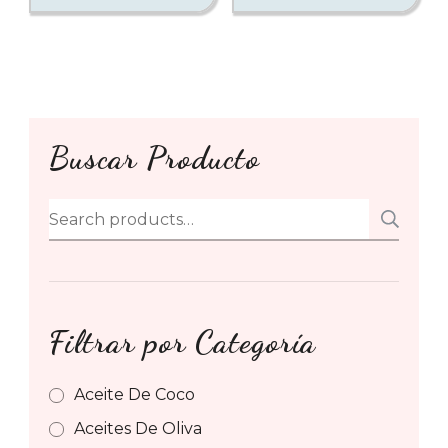
Buscar Producto
Search
SE
for:
Filtrar por Categoría
Aceite De Coco
Aceites De Oliva