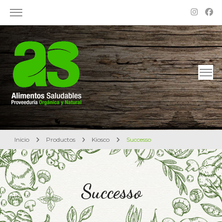
Alimentos Saludables – Dietética en Rosario
Proveeduría Orgánica y Natural
Inicio
Productos
Kiosco
Successo
Successo