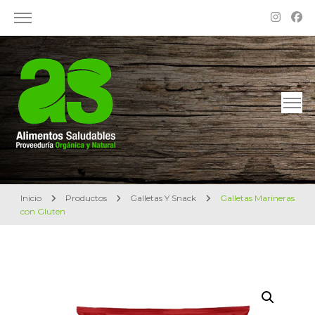
Alimentos Saludables – Dietética en Rosario
Proveeduría Orgánica y Natural
Inicio
Productos
Galletas Y Snack
Galletas Marineras
con Gluten