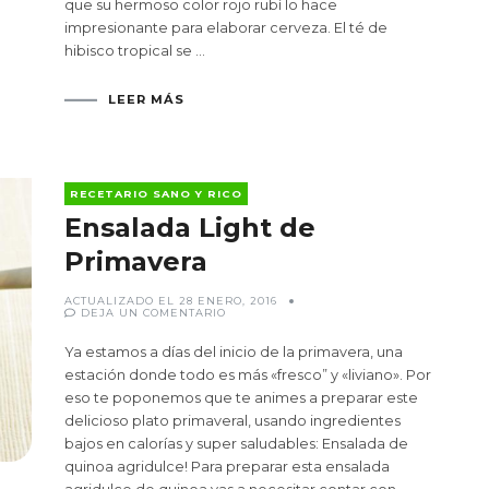
que su hermoso color rojo rubí lo hace
impresionante para elaborar cerveza. El té de
hibisco tropical se …
LEER MÁS
RECETARIO SANO Y RICO
Ensalada Light de
Primavera
ACTUALIZADO EL
28 ENERO, 2016
EN
DEJA UN COMENTARIO
ENSALADA
LIGHT
DE
Ya estamos a días del inicio de la primavera, una
PRIMAVERA
estación donde todo es más «fresco” y «liviano». Por
eso te poponemos que te animes a preparar este
delicioso plato primaveral, usando ingredientes
bajos en calorías y super saludables: Ensalada de
quinoa agridulce! Para preparar esta ensalada