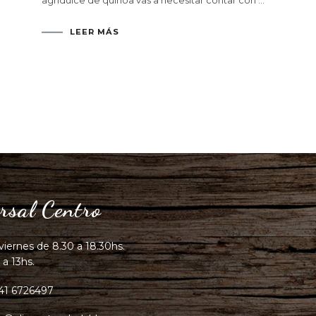
agridulce de quinoa vas a necesitar contar con …
LEER MÁS
rsal Centro
viernes de 8.30 a 18.30hs.
 a 13hs.
41 6726497