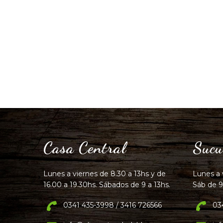
Casa Central
Sucu
Lunes a viernes de 8.30 a 13hs y de
Lunes a 
16.00 a 19.30hs. Sábados de 9 a 13hs.
Sáb de 9
0341 435-3998 / 3416 726566
03