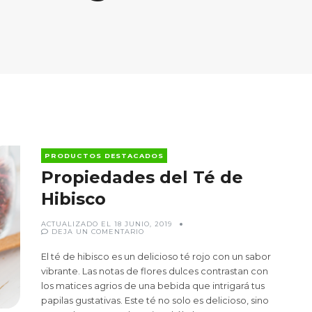
PRODUCTOS DESTACADOS
Propiedades del Té de
Hibisco
ACTUALIZADO EL
18 JUNIO, 2019
EN
DEJA UN COMENTARIO
PROPIEDADES
DEL
TÉ
El té de hibisco es un delicioso té rojo con un sabor
DE
HIBISCO
vibrante. Las notas de flores dulces contrastan con
los matices agrios de una bebida que intrigará tus
papilas gustativas. Este té no solo es delicioso, sino