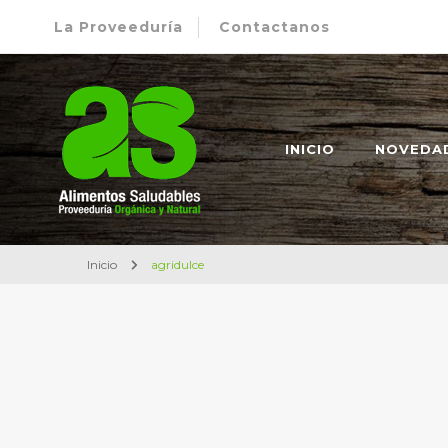
La Proveeduría
Contactanos
Alimentos Saludables – Dietética en Rosario
Proveeduría Orgánica y Natural
INICIO
NOVEDA
Inicio
agridulce