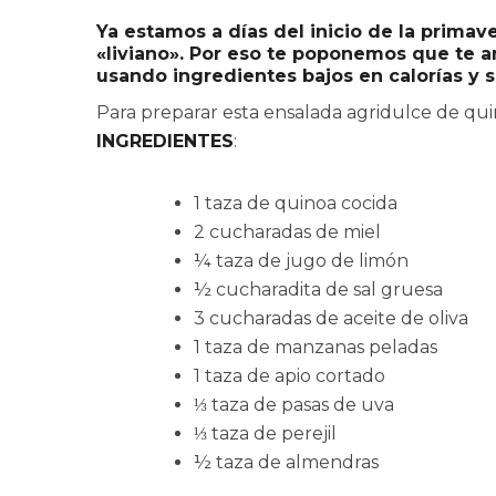
Ya estamos a días del inicio de la primav
«liviano». Por eso te poponemos que te an
usando ingredientes bajos en calorías y 
Para preparar esta ensalada agridulce de quin
INGREDIENTES
:
1 taza de quinoa cocida
2 cucharadas de miel
¼ taza de jugo de limón
½ cucharadita de sal gruesa
3 cucharadas de aceite de oliva
1 taza de manzanas peladas
1 taza de apio cortado
⅓ taza de pasas de uva
⅓ taza de perejil
½ taza de almendras