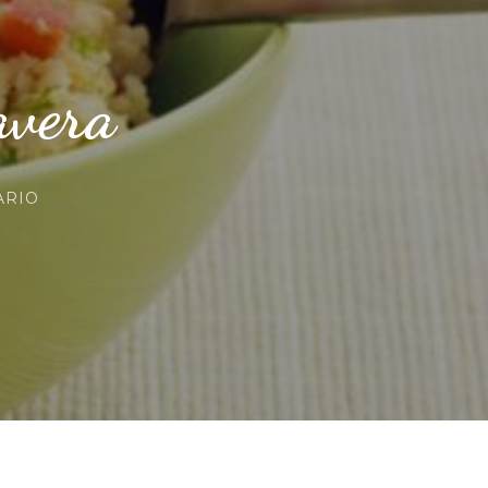
avera
EN
ARIO
ENSALADA
LIGHT
DE
PRIMAVERA