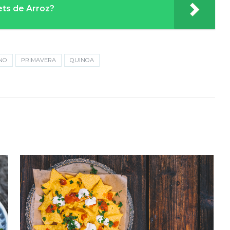
ts de Arroz?
ANO
PRIMAVERA
QUINOA