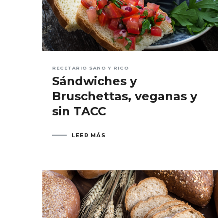
RECETARIO SANO Y RICO
Sándwiches y
Bruschettas, veganas y
sin TACC
LEER MÁS