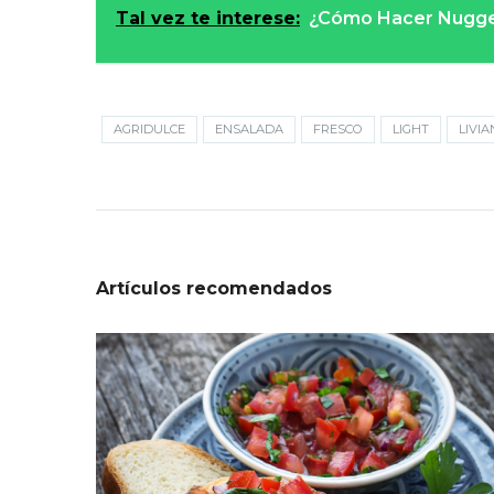
Tal vez te interese:
¿Cómo Hacer Nugge
AGRIDULCE
ENSALADA
FRESCO
LIGHT
LIVI
Artículos recomendados