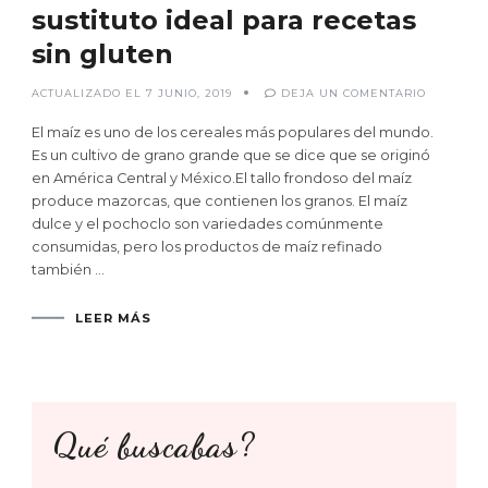
sustituto ideal para recetas
sin gluten
EN
ACTUALIZADO EL
7 JUNIO, 2019
DEJA UN COMENTARIO
HARINA
DE
MAÍZ
El maíz es uno de los cereales más populares del mundo.
BLANCO,
UN
Es un cultivo de grano grande que se dice que se originó
SUSTITUT
en América Central y México.El tallo frondoso del maíz
IDEAL
PARA
produce mazorcas, que contienen los granos. El maíz
RECETAS
SIN
dulce y el pochoclo son variedades comúnmente
GLUTEN
consumidas, pero los productos de maíz refinado
también …
LEER MÁS
Qué buscabas?