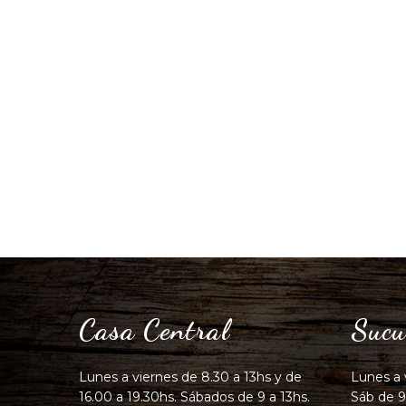
Casa Central
Sucu
Lunes a viernes de 8.30 a 13hs y de
Lunes a 
16.00 a 19.30hs. Sábados de 9 a 13hs.
Sáb de 9