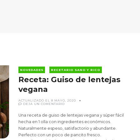
NOVEDADES
RECETARIO SANO Y RICO
Receta: Guiso de lentejas
vegana
ACTUALIZADO EL
8 MAYO, 2020
EN
DEJA UN COMENTARIO
RECETA:
GUISO
DE
Una receta de guiso de lentejas vegana y súper fácil
LENTEJAS
VEGANA
hecha en 1 olla con ingredientes económicos.
Naturalmente espeso, satisfactorio y abundante.
Perfecto con un poco de pancito fresco.