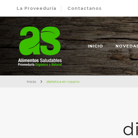
La Proveeduría
Contactanos
Alimentos Saludables – Dietética en Rosario
Proveeduría Orgánica y Natural
INICIO
NOVEDA
Inicio
dietetica en rosario
d