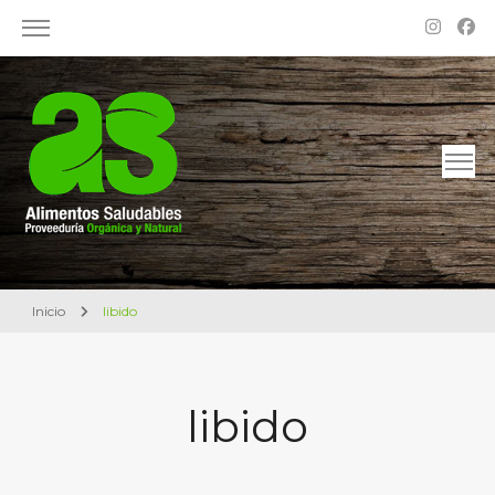
Alimentos Saludables – Dietética en Rosario
Proveeduría Orgánica y Natural
Inicio
libido
libido