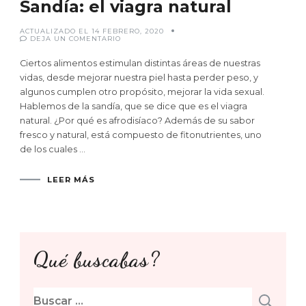
Sandía: el viagra natural
ACTUALIZADO EL
14 FEBRERO, 2020
EN
DEJA UN COMENTARIO
SANDÍA:
EL
VIAGRA
Ciertos alimentos estimulan distintas áreas de nuestras
NATURAL
vidas, desde mejorar nuestra piel hasta perder peso, y
algunos cumplen otro propósito, mejorar la vida sexual.
Hablemos de la sandía, que se dice que es el viagra
natural. ¿Por qué es afrodisíaco? Además de su sabor
fresco y natural, está compuesto de fitonutrientes, uno
de los cuales …
LEER MÁS
Qué buscabas?
Buscar: