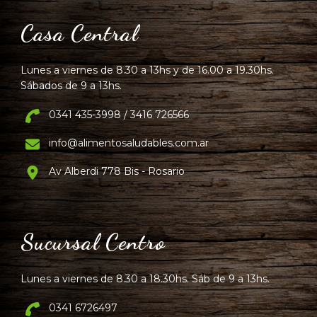
Casa Central
Lunes a viernes de 8.30 a 13hs y de 16.00 a 19.30hs.
Sábados de 9 a 13hs.
0341 435-3998 / 3416 726566
info@alimentosaludables.com.ar
Av Alberdi 778 Bis - Rosario
Sucursal Centro
Lunes a viernes de 8.30 a 18.30hs. Sáb de 9 a 13hs.
0341 6726497