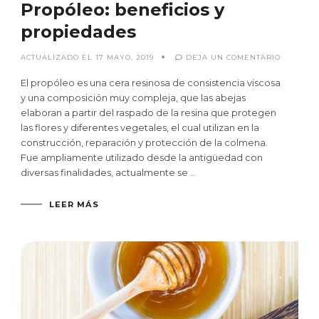
Propóleo: beneficios y
propiedades
EN
ACTUALIZADO EL
17 MAYO, 2019
DEJA UN COMENTARIO
PROPÓLE
BENEFICI
Y
El propóleo es una cera resinosa de consistencia viscosa
PROPIED
y una composición muy compleja, que las abejas
elaboran a partir del raspado de la resina que protegen
las flores y diferentes vegetales, el cual utilizan en la
construcción, reparación y protección de la colmena.
Fue ampliamente utilizado desde la antigüedad con
diversas finalidades, actualmente se …
LEER MÁS