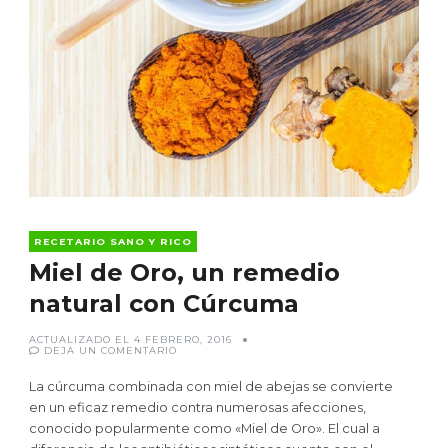
RECETARIO SANO Y RICO
Miel de Oro, un remedio
natural con Cúrcuma
ACTUALIZADO EL
4 FEBRERO, 2016
EN
DEJA UN COMENTARIO
MIEL
DE
ORO,
La cúrcuma combinada con miel de abejas se convierte
UN
REMEDIO
en un eficaz remedio contra numerosas afecciones,
NATURAL
conocido popularmente como «Miel de Oro». El cual a
CON
CÚRCUMA