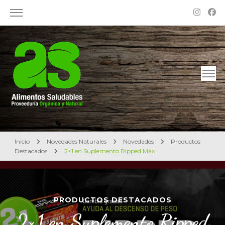
Alimentos Saludables – Dietética en Rosario
Proveeduría Orgánica y Natural
Inicio
Novedades Naturales
Novedades
Productos
Destacados
2×1 en Suplemento Ripped Max
PRODUCTOS DESTACADOS
2×1 en Suplemento Ripped