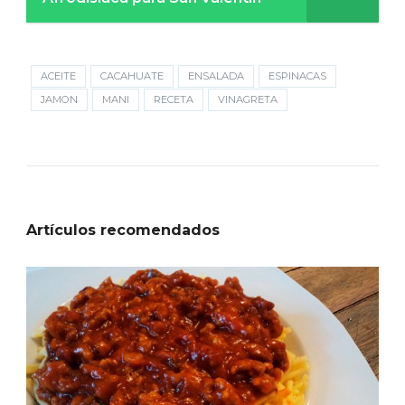
ACEITE
CACAHUATE
ENSALADA
ESPINACAS
JAMON
MANI
RECETA
VINAGRETA
Artículos recomendados