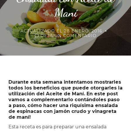
Maní
ACTUALIZADO EL
28 ENERO, 2016
EN
DEJA UN COMENTARIO
ENSALADA
CON
ACEITE
DE
MANÍ
Durante esta semana intentamos mostrarles
todos los beneficios que puede otorgarles la
utilización del Aceite de Maní. En este post
vamos a complementarlo contándoles paso
a paso, cómo hacer una riquísima ensalada
de espinacas con jamón crudo y vinagreta
de maní!
Esta receta es para preparar una ensalada