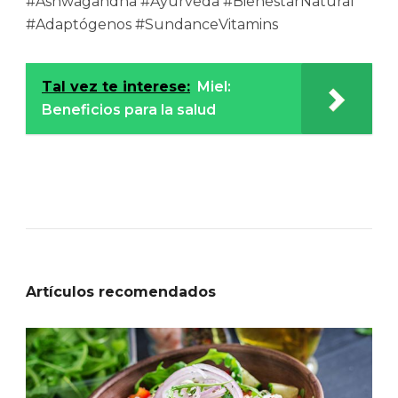
#Ashwagandha #Ayurveda #BienestarNatural
#Adaptógenos #SundanceVitamins
Tal vez te interese:
Miel:
Beneficios para la salud
Artículos recomendados