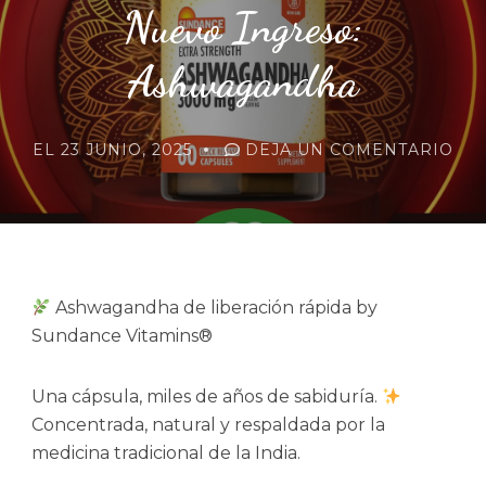
Nuevo Ingreso:
Ashwagandha
EN
EL
23 JUNIO, 2025
DEJA UN COMENTARIO
NU
ING
AS
Ashwagandha de liberación rápida by
Sundance Vitamins®
Una cápsula, miles de años de sabiduría.
Concentrada, natural y respaldada por la
medicina tradicional de la India.