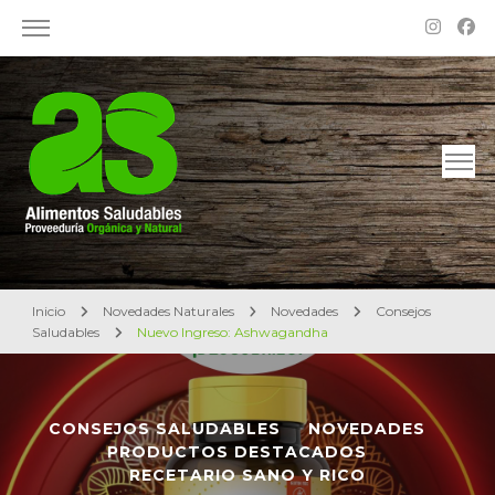
Alimentos Saludables – Dietética en Rosario
Proveeduría Orgánica y Natural
Inicio
Novedades Naturales
Novedades
Consejos
Saludables
Nuevo Ingreso: Ashwagandha
CONSEJOS SALUDABLES
NOVEDADES
PRODUCTOS DESTACADOS
RECETARIO SANO Y RICO