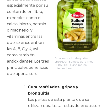
especialmente por su
contenido en fibra,
minerales como el
calcio, hierro, potasio
o magnesio, y
vitaminas entre las
que se encuentran
las A, B, C y K, así
como también,
En nuestros locales podés
antioxidantes. Los tres
encontrar Bamyas de la línea
SERA FOOD, una marca
principales beneficios
internacional.
que aporta son:
Cura resfriados, gripes y
bronquitis
Las partes de esta planta que se
utilizan para tratar estas dolencias son