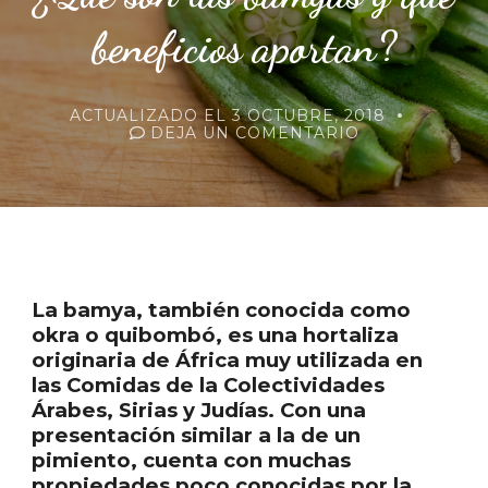
beneficios aportan?
ACTUALIZADO EL
3 OCTUBRE, 2018
EN
DEJA UN COMENTARIO
¿QUÉ
SON
LAS
BAMYAS
Y
QUÉ
BENEFICIOS
APORTAN?
La bamya, también conocida como
okra o quibombó, es una hortaliza
originaria de África muy utilizada en
las Comidas de la Colectividades
Árabes, Sirias y Judías. Con una
presentación similar a la de un
pimiento, cuenta con muchas
propiedades poco conocidas por la