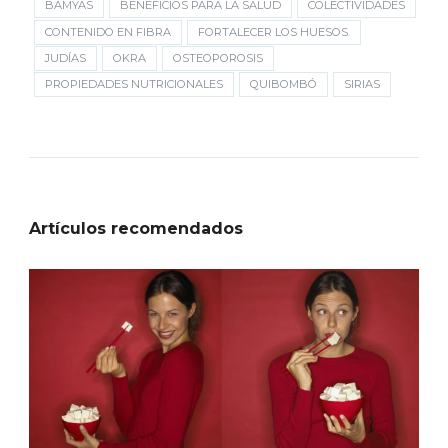
BAMYAS
BENEFICIOS PARA LA SALUD
COLECTIVIDADES
CONTENIDO EN FIBRA
FORTALECER LOS HUESOS.
JUDÍAS
OKRA
OSTEOPOROSIS
PROPIEDADES NUTRICIONALES
QUIBOMBÓ
SIRIAS
Artículos recomendados