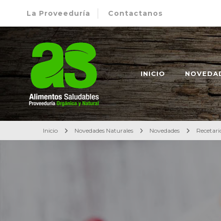
La Proveeduría
Contactanos
Alimentos Saludables – Dietética en Rosario
Proveeduría Orgánica y Natural
INICIO
NOVEDA
Inicio
Novedades Naturales
Novedades
Recetari