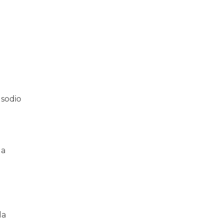
 sodio
la
da