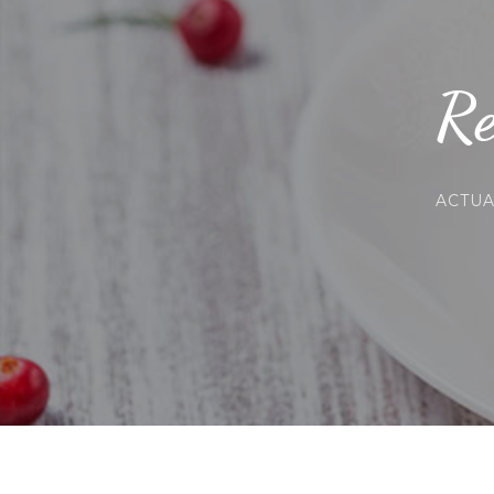
Re
ACTU