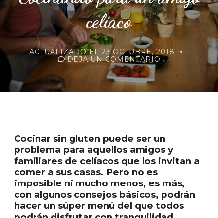
celíaco
ACTUALIZADO EL
23 OCTUBRE, 2018
EN
DEJA UN COMENTARIO
COCINANDO
PARA
UN
AMIGO
CELÍACO
Cocinar sin gluten puede ser un
problema para aquellos amigos y
familiares de celíacos que los invitan a
comer a sus casas. Pero no es
imposible ni mucho menos, es más,
con algunos consejos básicos, podrán
hacer un súper menú del que todos
podrán disfrutar con tranquilidad.