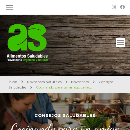
Alimentos Saludables – Dietética en Rosario
Proveeduría Orgánica y Natural
Inicio
Novedades Naturales
Novedades
Consejos
Saludables
Cocinando para un amigo celíaco
CONSEJOS SALUDABLES
Cocinando para un amigo