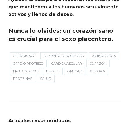
que mantienen a los humanos sexualmente
activos y llenos de deseo.
Nunca lo olvides: un corazón sano
es crucial para el sexo placentero.
AFRODISIACO
ALIMENTO AFRODISIACO
AMINOACIDOS
CARDIO PROTEICO
CARDIOVASCULAR
CORAZÓN
FRUTOS SECOS
NUECES
OMEGA 3
OMEGA 6
PROTEINAS
SALUD
Artículos recomendados