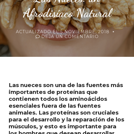
Afrodisíaco Natural
ACTUALIZADO EL
5 NOVIEMBRE, 2018
EN
DEJA UN COMENTARIO
LAS
NUECES:
UN
AFRODISÍACO
NATURAL
Las nueces son una de las fuentes más
importantes de proteínas que
contienen todos los aminoácidos
esenciales fuera de las fuentes
animales. Las proteínas son cruciales
para el desarrollo y la reparación de los
músculos, y esto es importante para
los hombres que desean desarrollar