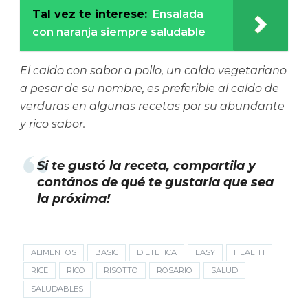
Tal vez te interese:
Ensalada
con naranja siempre saludable
El caldo con sabor a pollo, un caldo vegetariano
a pesar de su nombre, es preferible al caldo de
verduras en algunas recetas por su abundante
y rico sabor.
Si te gustó la receta, compartila y
contános de qué te gustaría que sea
la próxima!
ALIMENTOS
BASIC
DIETETICA
EASY
HEALTH
RICE
RICO
RISOTTO
ROSARIO
SALUD
SALUDABLES