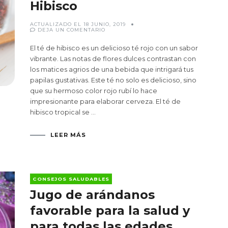
Hibisco
ACTUALIZADO EL
18 JUNIO, 2019
EN
DEJA UN COMENTARIO
PROPIEDADES
DEL
TÉ
El té de hibisco es un delicioso té rojo con un sabor
DE
HIBISCO
vibrante. Las notas de flores dulces contrastan con
los matices agrios de una bebida que intrigará tus
papilas gustativas. Este té no solo es delicioso, sino
que su hermoso color rojo rubí lo hace
impresionante para elaborar cerveza. El té de
hibisco tropical se …
LEER MÁS
CONSEJOS SALUDABLES
Jugo de arándanos
favorable para la salud y
para todas las edades