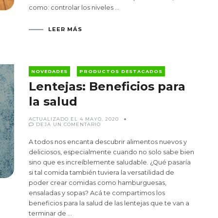
como: controlar los niveles …
LEER MÁS
NOVEDADES
PRODUCTOS DESTACADOS
Lentejas: Beneficios para
la salud
ACTUALIZADO EL
4 MAYO, 2020
EN
DEJA UN COMENTARIO
LENTEJAS:
BENEFICIOS
PARA
A todos nos encanta descubrir alimentos nuevos y
LA
SALUD
deliciosos, especialmente cuando no solo sabe bien
sino que es increíblemente saludable. ¿Qué pasaría
si tal comida también tuviera la versatilidad de
poder crear comidas como hamburguesas,
ensaladas y sopas? Acá te compartimos los
beneficios para la salud de las lentejas que te van a
terminar de …