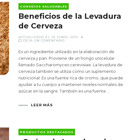
CONSEJOS SALUDABLES
Beneficios de la Levadura
de Cerveza
ACTUALIZADO EL
26 JUNIO, 2019
EN
DEJA UN COMENTARIO
BENEFICIOS
DE
LA
Es un ingrediente utilizado en la elaboración de
LEVADURA
DE
cerveza y pan. Proviene de un hongo unicelular
CERVEZA
llamado Saccharomyces cerevisiae. La levadura de
cerveza también se utiliza como un suplemento
nutricional. Es una fuente rica de cromo, que puede
ayudar a tu cuerpo a mantener niveles normales de
azúcar en la sangre. También es una fuente …
LEER MÁS
PRODUCTOS DESTACADOS