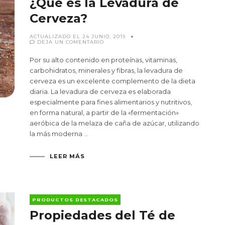
¿Qué es la Levadura de
Cerveza?
ACTUALIZADO EL
24 JUNIO, 2019
EN
DEJA UN COMENTARIO
¿QUÉ
ES
LA
Por su alto contenido en proteínas, vitaminas,
LEVADURA
DE
carbohidratos, minerales y fibras, la levadura de
CERVEZA?
cerveza es un excelente complemento de la dieta
diaria. La levadura de cerveza es elaborada
especialmente para fines alimentarios y nutritivos,
en forma natural, a partir de la «fermentación»
aeróbica de la melaza de caña de azúcar, utilizando
la más moderna …
LEER MÁS
PRODUCTOS DESTACADOS
Propiedades del Té de