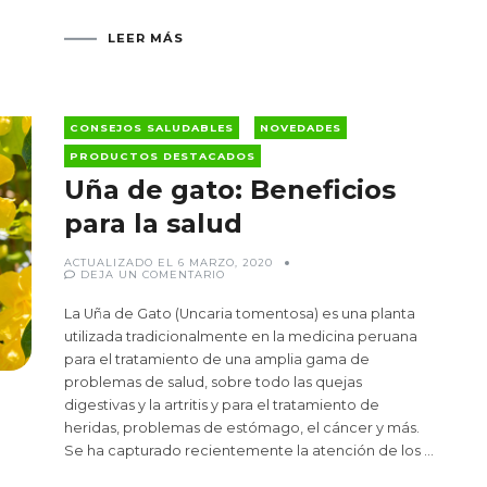
LEER MÁS
CONSEJOS SALUDABLES
NOVEDADES
PRODUCTOS DESTACADOS
Uña de gato: Beneficios
para la salud
ACTUALIZADO EL
6 MARZO, 2020
EN
DEJA UN COMENTARIO
UÑA
DE
GATO:
La Uña de Gato (Uncaria tomentosa) es una planta
BENEFICIOS
PARA
utilizada tradicionalmente en la medicina peruana
LA
para el tratamiento de una amplia gama de
SALUD
problemas de salud, sobre todo las quejas
digestivas y la artritis y para el tratamiento de
heridas, problemas de estómago, el cáncer y más.
Se ha capturado recientemente la atención de los …