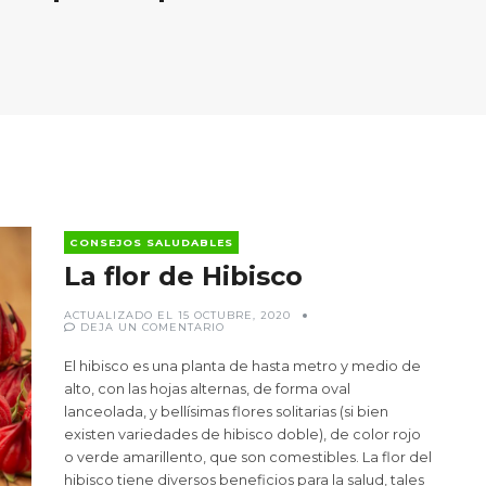
CONSEJOS SALUDABLES
La flor de Hibisco
ACTUALIZADO EL
15 OCTUBRE, 2020
EN
DEJA UN COMENTARIO
LA
FLOR
DE
El hibisco es una planta de hasta metro y medio de
HIBISCO
alto, con las hojas alternas, de forma oval
lanceolada, y bellísimas flores solitarias (si bien
existen variedades de hibisco doble), de color rojo
o verde amarillento, que son comestibles. La flor del
hibisco tiene diversos beneficios para la salud, tales