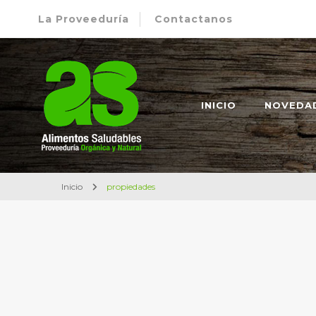
La Proveeduría
Contactanos
Alimentos Saludables – Dietética en Rosario
Proveeduría Orgánica y Natural
INICIO
NOVEDA
Inicio
propiedades