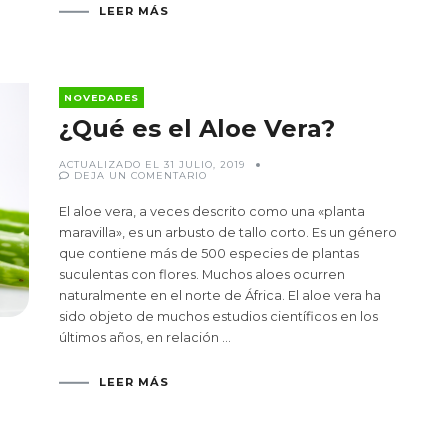
LEER MÁS
NOVEDADES
¿Qué es el Aloe Vera?
ACTUALIZADO EL
31 JULIO, 2019
EN
DEJA UN COMENTARIO
¿QUÉ
ES
EL
El aloe vera, a veces descrito como una «planta
ALOE
VERA?
maravilla», es un arbusto de tallo corto. Es un género
que contiene más de 500 especies de plantas
suculentas con flores. Muchos aloes ocurren
naturalmente en el norte de África. El aloe vera ha
sido objeto de muchos estudios científicos en los
últimos años, en relación …
LEER MÁS