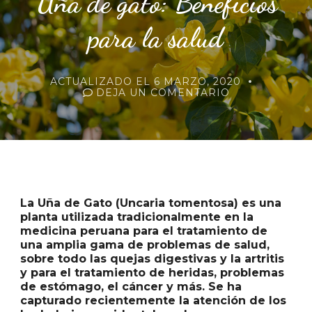
Uña de gato: Beneficios
para la salud
ACTUALIZADO EL
6 MARZO, 2020
EN
DEJA UN COMENTARIO
UÑA
DE
GATO:
BENEFICIOS
PARA
LA
SALUD
La Uña de Gato (Uncaria tomentosa) es una
planta utilizada tradicionalmente en la
medicina peruana para el tratamiento de
una amplia gama de problemas de salud,
sobre todo las quejas digestivas y la artritis
y para el tratamiento de heridas, problemas
de estómago, el cáncer y más. Se ha
capturado recientemente la atención de los