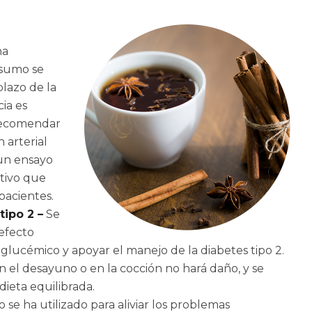
na
nsumo se
plazo de la
ia es
recomendar
 arterial
 un ensayo
tivo que
pacientes.
tipo 2 –
Se
efecto
glucémico y apoyar el manejo de la diabetes tipo 2.
 el desayuno o en la cocción no hará daño, y se
eta equilibrada.
o se ha utilizado para aliviar los problemas