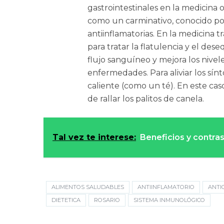
gastrointestinales en la medicina 
como un carminativo, conocido por
antiinflamatorias. En la medicina t
para tratar la flatulencia y el des
flujo sanguíneo y mejora los nive
enfermedades. Para aliviar los sí
caliente (como un té). En este caso
de rallar los palitos de canela.
Tal vez te interese:
Beneficios y contras
ALIMENTOS SALUDABLES
ANTIINFLAMATORIO
ANTI
DIETETICA
ROSARIO
SISTEMA INMUNOLÓGICO