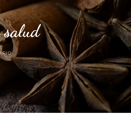
a salud
EN
ARIO
CANELA:
BENEFICIOS
PARA
LA
SALUD