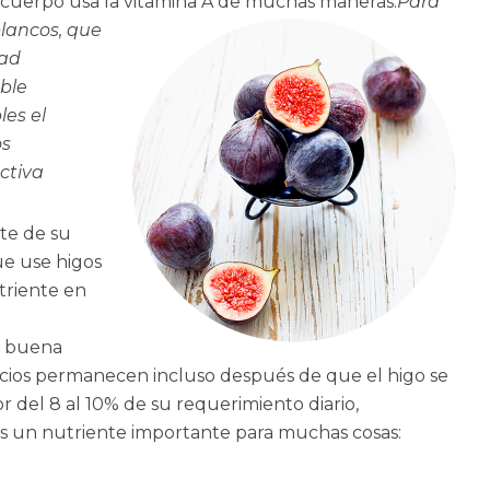
l cuerpo usa la vitamina A de muchas maneras:
Para
blancos, que
dad
ble
es el
os
ctiva
rte de su
ue use higos
triente en
 buena
icios permanecen incluso después de que el higo se
 del 8 al 10% de su requerimiento diario,
s un nutriente importante para muchas cosas: