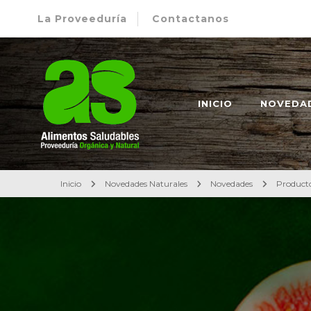
La Proveeduría
Contactanos
Alimentos Saludables – Dietética en Rosario
Proveeduría Orgánica y Natural
INICIO
NOVEDA
Inicio
Novedades Naturales
Novedades
Product