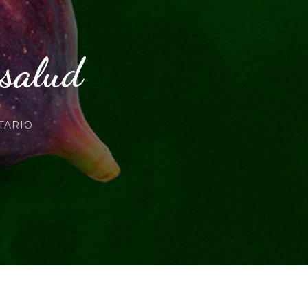
 salud
EN
TARIO
HIGOS:
BENEFICIOS
PARA
LA
SALUD