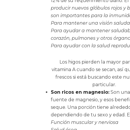
12% de su requerimiento diario. E
producir nuevos glóbulos rojos y 
son importantes para la inmuni
Para mantener una visión saluda
Para ayudar a mantener saludabl
corazón, pulmones y otros órgan
Para ayudar con la salud reprodu
Los higos pierden la mayor pa
vitamina A cuando se secan, así q
frescos si está buscando este nu
particular.
Son ricos en magnesio:
Son una
fuente de magnesio, y esos benef
seque. Una porción tiene alrededor
dependiendo de tu sexo y edad. E
Función muscular y nerviosa
Salud ósea