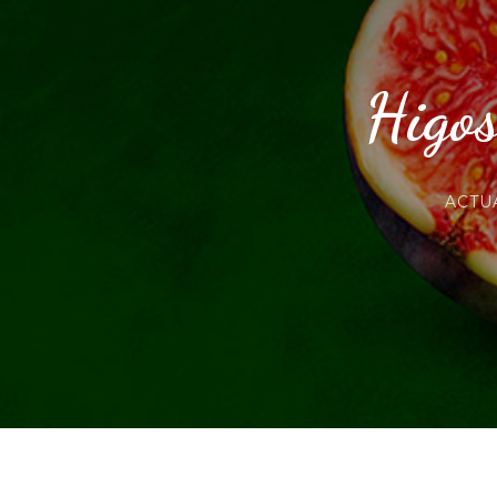
Higos
ACTU