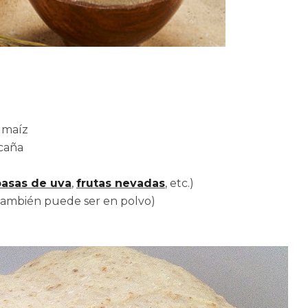
 maíz
 caña
pasas de uva
,
frutas nevadas
, etc.)
(también puede ser en polvo)