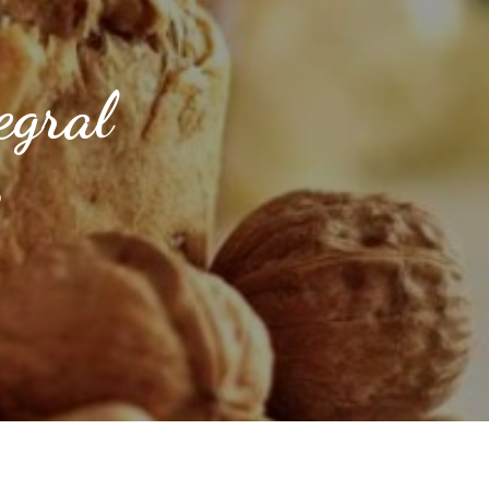
egral
EN
O
RECETA
DE
PAN
DULCE
INTEGRAL