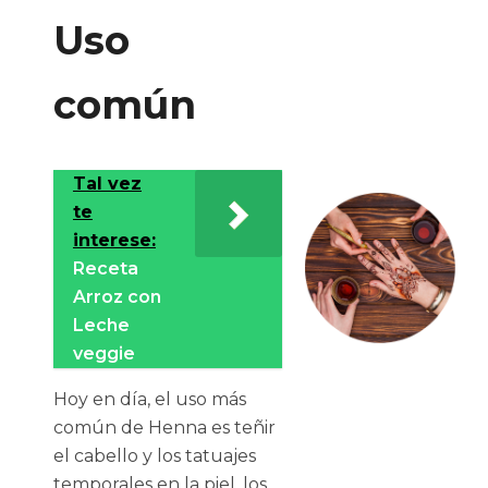
Uso
común
Tal vez
te
interese:
Receta
Arroz con
Leche
veggie
Hoy en día, el uso más
común de Henna es teñir
el cabello y los tatuajes
temporales en la piel, los